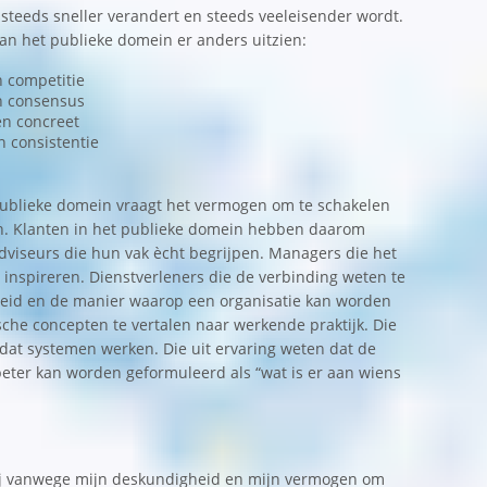
teeds sneller verandert en steeds veeleisender wordt.
an het publieke domein er anders uitzien:
n competitie
en consensus
n concreet
n consistentie
publieke domein vraagt het vermogen om te schakelen
en. Klanten in het publieke domein hebben daarom
viseurs die hun vak ècht begrijpen. Managers die het
inspireren. Dienstverleners die de verbinding weten te
kheid en de manier waarop een organisatie kan worden
ische concepten te vertalen naar werkende praktijk. Die
at systemen werken. Die uit ervaring weten dat de
beter kan worden geformuleerd als “wat is er aan wiens
ij vanwege mijn deskundigheid en mijn vermogen om