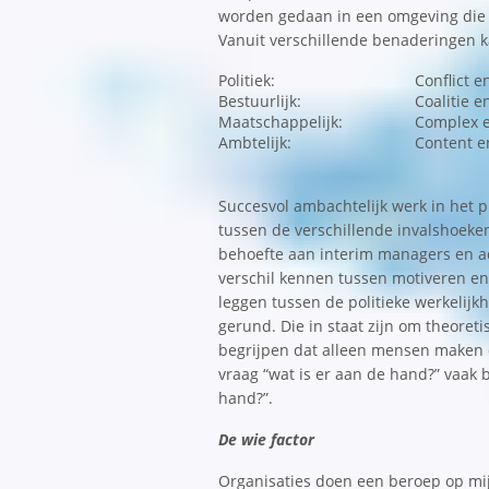
worden gedaan in een omgeving die s
Vanuit verschillende benaderingen k
Politiek:
Conflict e
Bestuurlijk:
Coalitie 
Maatschappelijk:
Complex e
Ambtelijk:
Content e
Succesvol ambachtelijk werk in het 
tussen de verschillende invalshoek
behoefte aan interim managers en ad
verschil kennen tussen motiveren en 
leggen tussen de politieke werkelij
gerund. Die in staat zijn om theoret
begrijpen dat alleen mensen maken d
vraag “wat is er aan de hand?” vaak 
hand?”.
De wie factor
Organisaties doen een beroep op m