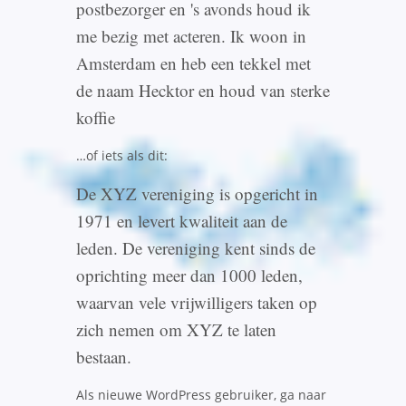
postbezorger en 's avonds houd ik
me bezig met acteren. Ik woon in
Amsterdam en heb een tekkel met
de naam Hecktor en houd van sterke
koffie
…of iets als dit:
De XYZ vereniging is opgericht in
1971 en levert kwaliteit aan de
leden. De vereniging kent sinds de
oprichting meer dan 1000 leden,
waarvan vele vrijwilligers taken op
zich nemen om XYZ te laten
bestaan.
Als nieuwe WordPress gebruiker, ga naar